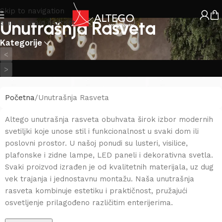
Skip to navigation
Unutrašnja Rasveta
Skip to main content
Kategorije
<
>
Početna
Unutrašnja Rasveta
Altego unutrašnja rasveta obuhvata širok izbor modernih
svetiljki koje unose stil i funkcionalnost u svaki dom ili
poslovni prostor. U našoj ponudi su lusteri, visilice,
plafonske i zidne lampe, LED paneli i dekorativna svetla.
Svaki proizvod izrađen je od kvalitetnih materijala, uz dug
vek trajanja i jednostavnu montažu. Naša unutrašnja
rasveta kombinuje estetiku i praktičnost, pružajući
osvetljenje prilagođeno različitim enterijerima.