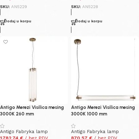
SKU:
AN5229
SKU:
AN5228
Dodaj u korpu
Dodaj u korpu
Antigo Merezi Visilica mesing
Antigo Merezi Visilica mesing
3000K 260 mm
3000K 1000 mm
Antigo Fabryka lamp
Antigo Fabryka lamp
1.782,74
€
/ bez PDV
870,57
€
/ bez PDV