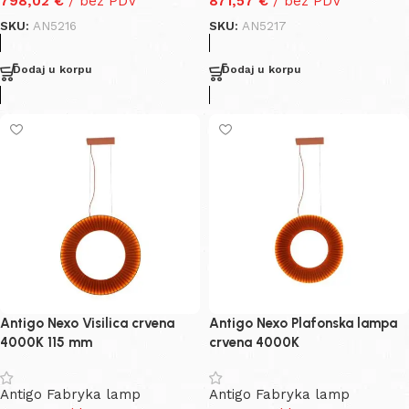
798,02
€
/ bez PDV
871,57
€
/ bez PDV
SKU:
AN5216
SKU:
AN5217
Dodaj u korpu
Dodaj u korpu
Antigo Nexo Visilica crvena
Antigo Nexo Plafonska lampa
4000K 115 mm
crvena 4000K
Antigo Fabryka lamp
Antigo Fabryka lamp