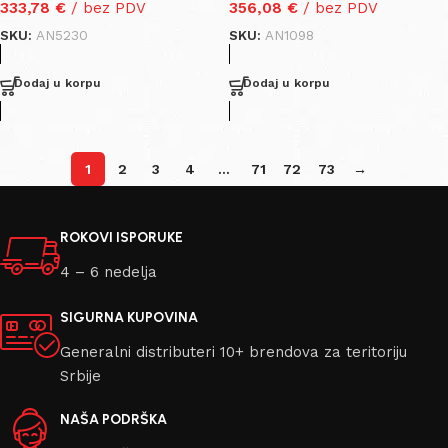
333,78
€
/ bez PDV
356,08
€
/ bez PDV
SKU:
AN5230
SKU:
AN1098
Dodaj u korpu
Dodaj u korpu
1
2
3
4
…
71
72
73
→
ROKOVI ISPORUKE
4 – 6 nedelja
SIGURNA KUPOVINA
Generalni distributeri 10+ brendova za teritoriju
Srbije
NAŠA PODRŠKA