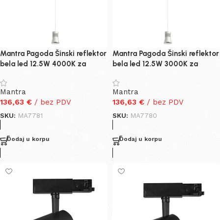
Mantra Pagoda Šinski reflektor
Mantra Pagoda Šinski reflektor
bela led 12.5W 4000K za
bela led 12.5W 3000K za
trofaznu šinu
trofaznu šinu
Mantra
Mantra
136,63
€
/ bez PDV
136,63
€
/ bez PDV
SKU:
MA7781
SKU:
MA7780
Dodaj u korpu
Dodaj u korpu