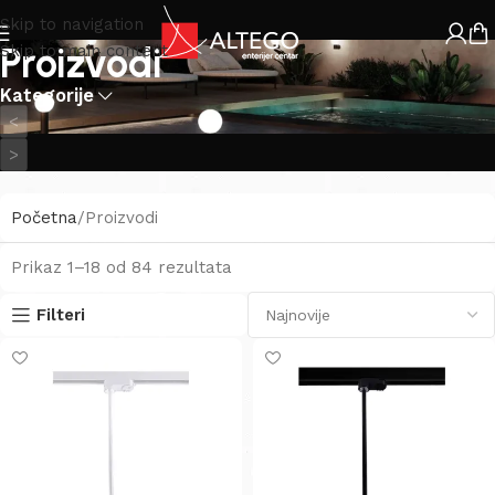
Skip to navigation
Proizvodi
Skip to main content
Kategorije
<
>
Početna
Proizvodi
Prikaz 1–18 od 84 rezultata
Filteri