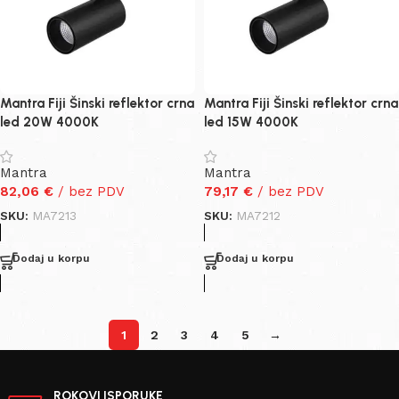
Mantra Fiji Šinski reflektor crna
Mantra Fiji Šinski reflektor crna
led 20W 4000K
led 15W 4000K
Mantra
Mantra
82,06
€
/ bez PDV
79,17
€
/ bez PDV
SKU:
MA7213
SKU:
MA7212
Dodaj u korpu
Dodaj u korpu
1
2
3
4
5
→
ROKOVI ISPORUKE