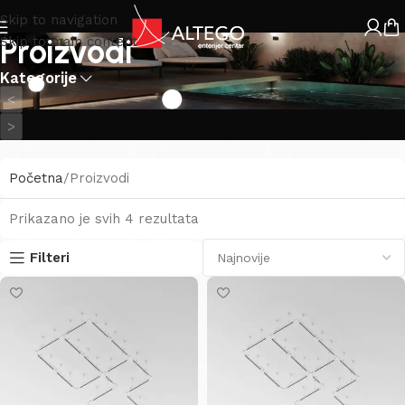
Skip to navigation
Proizvodi
Skip to main content
Kategorije
<
>
Početna
Proizvodi
Prikazano je svih 4 rezultata
Filteri