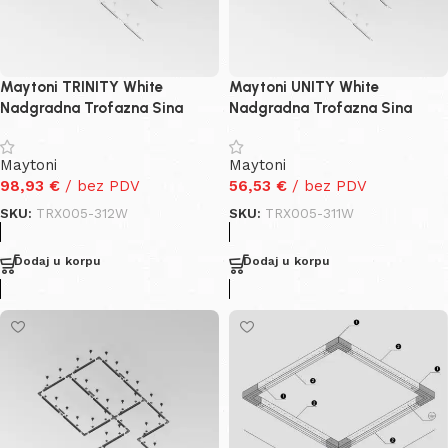
Maytoni TRINITY White
Maytoni UNITY White
Nadgradna Trofazna Sina
Nadgradna Trofazna Sina
Maytoni
Maytoni
98,93
€
/ bez PDV
56,53
€
/ bez PDV
SKU:
TRX005-312W
SKU:
TRX005-311W
Dodaj u korpu
Dodaj u korpu