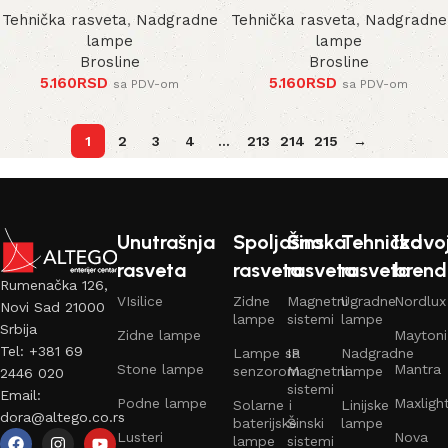
Tehnička rasveta
,
Nadgradne
Tehnička rasveta
,
Nadgradne
lampe
lampe
Brosline
Brosline
5.160
RSD
5.160
RSD
sa PDV-om
sa PDV-om
1
2
3
4
…
213
214
215
→
Unutrašnja
Spoljašna
Šinska
Tehnička
Izdvo
rasveta
rasveta
rasveta
rasveta
brend
Rumenačka 126,
VIsilice
Zidne
Magnetni
Ugradne
Nordlux
Novi Sad 21000
lampe
sistemi
lampe
Srbija
Zidne lampe
Maytoni
Tel: +381 69
Lampe sa
IP
Nadgradne
Stone lampe
Mantra
senzorom
Magnetni
lampe
2446 020
sistemi
Email:
Podne lampe
Maxligh
Solarne i
Linijske
dora@altego.co.rs
baterijske
Šinski
lampe
Lusteri
Nova
lampe
sistemi