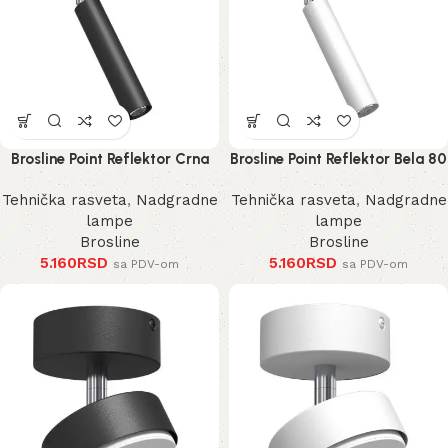
Brosline Point Reflektor Crna
Brosline Point Reflektor Bela 80
80 mm 170 mm 2281 mm
mm 170 mm 2283 mm
Tehnička rasveta
,
Nadgradne
Tehnička rasveta
,
Nadgradne
lampe
lampe
Brosline
Brosline
5.160
RSD
5.160
RSD
sa PDV-om
sa PDV-om