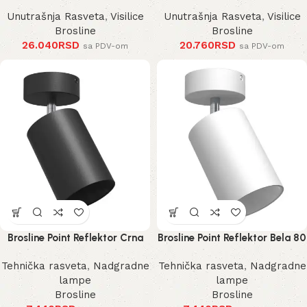
Unutrašnja Rasveta
,
Visilice
Unutrašnja Rasveta
,
Visilice
Brosline
Brosline
26.040
RSD
20.760
RSD
sa PDV-om
sa PDV-om
Brosline Point Reflektor Crna
Brosline Point Reflektor Bela 80
80 mm 170 mm 2288 mm
mm 170 mm 2289 mm
Tehnička rasveta
,
Nadgradne
Tehnička rasveta
,
Nadgradne
lampe
lampe
Brosline
Brosline