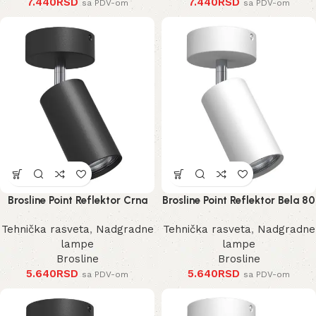
7.440
RSD
7.440
RSD
sa PDV-om
sa PDV-om
Brosline Point Reflektor Crna
Brosline Point Reflektor Bela 80
80 mm 170 mm 2286 mm
mm 170 mm 2287 mm
Tehnička rasveta
,
Nadgradne
Tehnička rasveta
,
Nadgradne
lampe
lampe
Brosline
Brosline
5.640
RSD
5.640
RSD
sa PDV-om
sa PDV-om