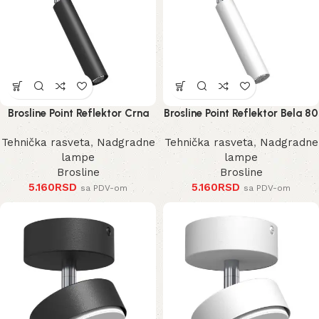
Brosline Point Reflektor Crna
Brosline Point Reflektor Bela 80
80 mm 170 mm 2281 mm
mm 170 mm 2283 mm
Tehnička rasveta
,
Nadgradne
Tehnička rasveta
,
Nadgradne
lampe
lampe
Brosline
Brosline
5.160
RSD
5.160
RSD
sa PDV-om
sa PDV-om