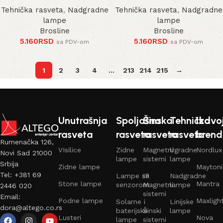
Tehnička rasveta
,
Nadgradne
Tehnička rasveta
,
Nadgradne
lampe
lampe
Brosline
Brosline
5.160
RSD
5.160
RSD
sa PDV-om
sa PDV-om
1
2
3
4
…
213
214
215
→
Unutrašnja
Spoljašna
Šinska
Tehnička
Izdvo
rasveta
rasveta
rasveta
rasveta
brend
Rumenačka 126,
VIsilice
Zidne
Magnetni
Ugradne
Nordlux
Novi Sad 21000
lampe
sistemi
lampe
Srbija
Zidne lampe
Maytoni
Tel: +381 69
Lampe sa
IP
Nadgradne
Stone lampe
Mantra
senzorom
Magnetni
lampe
2446 020
sistemi
Email:
Podne lampe
Maxligh
Solarne i
Linijske
dora@altego.co.rs
baterijske
Šinski
lampe
Lusteri
Nova
lampe
sistemi