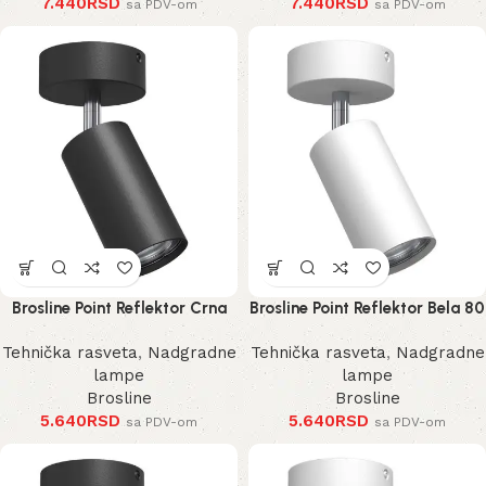
7.440
RSD
7.440
RSD
sa PDV-om
sa PDV-om
Brosline Point Reflektor Crna
Brosline Point Reflektor Bela 80
80 mm 170 mm 2286 mm
mm 170 mm 2287 mm
Tehnička rasveta
,
Nadgradne
Tehnička rasveta
,
Nadgradne
lampe
lampe
Brosline
Brosline
5.640
RSD
5.640
RSD
sa PDV-om
sa PDV-om