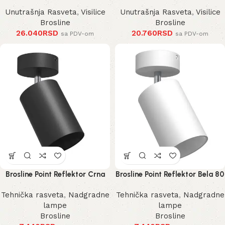
Unutrašnja Rasveta
,
Visilice
Unutrašnja Rasveta
,
Visilice
Brosline
Brosline
26.040
RSD
20.760
RSD
sa PDV-om
sa PDV-om
Brosline Point Reflektor Crna
Brosline Point Reflektor Bela 80
80 mm 170 mm 2288 mm
mm 170 mm 2289 mm
Tehnička rasveta
,
Nadgradne
Tehnička rasveta
,
Nadgradne
lampe
lampe
Brosline
Brosline