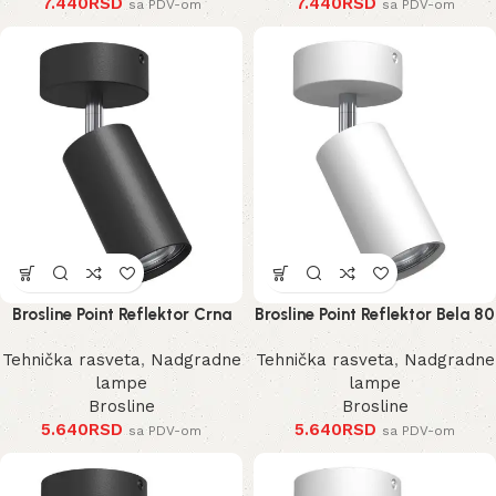
7.440
RSD
7.440
RSD
sa PDV-om
sa PDV-om
Brosline Point Reflektor Crna
Brosline Point Reflektor Bela 80
80 mm 170 mm 2286 mm
mm 170 mm 2287 mm
Tehnička rasveta
,
Nadgradne
Tehnička rasveta
,
Nadgradne
lampe
lampe
Brosline
Brosline
5.640
RSD
5.640
RSD
sa PDV-om
sa PDV-om