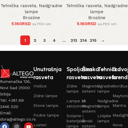
Tehnička rasveta
,
Nadgradne
Tehnička rasveta
,
Nadgradne
lampe
lampe
Brosline
Brosline
5.160
RSD
5.160
RSD
sa PDV-om
sa PDV-om
1
2
3
4
…
213
214
215
→
Unutrašnja
Spoljašna
Šinska
Tehnička
Izdvo
rasveta
rasveta
rasveta
rasveta
brend
Rumenačka 126,
VIsilice
Zidne
Magnetni
Ugradne
Nordlux
Novi Sad 21000
lampe
sistemi
lampe
Srbija
Zidne lampe
Maytoni
Tel: +381 69
Lampe sa
IP
Nadgradne
Stone lampe
Mantra
senzorom
Magnetni
lampe
2446 020
sistemi
Email:
Podne lampe
Maxligh
Solarne i
Linijske
dora@altego.co.rs
baterijske
Šinski
lampe
Lusteri
Nova
lampe
sistemi