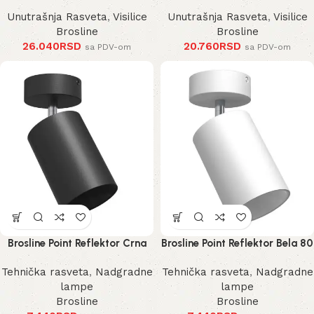
Unutrašnja Rasveta
,
Visilice
Unutrašnja Rasveta
,
Visilice
Brosline
Brosline
26.040
RSD
20.760
RSD
sa PDV-om
sa PDV-om
Brosline Point Reflektor Crna
Brosline Point Reflektor Bela 80
80 mm 170 mm 2288 mm
mm 170 mm 2289 mm
Tehnička rasveta
,
Nadgradne
Tehnička rasveta
,
Nadgradne
lampe
lampe
Brosline
Brosline