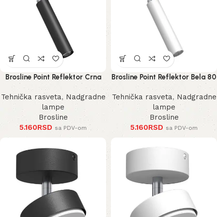
Brosline Point Reflektor Crna
Brosline Point Reflektor Bela 80
80 mm 170 mm 2281 mm
mm 170 mm 2283 mm
Tehnička rasveta
,
Nadgradne
Tehnička rasveta
,
Nadgradne
lampe
lampe
Brosline
Brosline
5.160
RSD
5.160
RSD
sa PDV-om
sa PDV-om