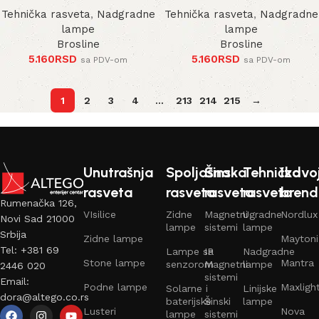
Tehnička rasveta
,
Nadgradne
Tehnička rasveta
,
Nadgradne
lampe
lampe
Brosline
Brosline
5.160
RSD
5.160
RSD
sa PDV-om
sa PDV-om
1
2
3
4
…
213
214
215
→
Unutrašnja
Spoljašna
Šinska
Tehnička
Izdvo
rasveta
rasveta
rasveta
rasveta
brend
Rumenačka 126,
VIsilice
Zidne
Magnetni
Ugradne
Nordlux
Novi Sad 21000
lampe
sistemi
lampe
Srbija
Zidne lampe
Maytoni
Tel: +381 69
Lampe sa
IP
Nadgradne
Stone lampe
Mantra
senzorom
Magnetni
lampe
2446 020
sistemi
Email:
Podne lampe
Maxligh
Solarne i
Linijske
dora@altego.co.rs
baterijske
Šinski
lampe
Lusteri
Nova
lampe
sistemi