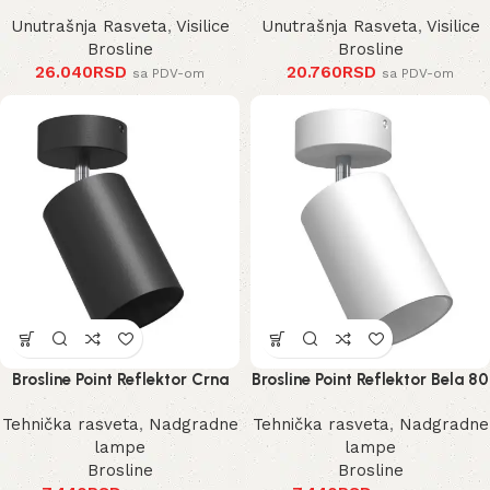
Unutrašnja Rasveta
,
Visilice
Unutrašnja Rasveta
,
Visilice
Brosline
Brosline
26.040
RSD
20.760
RSD
sa PDV-om
sa PDV-om
Brosline Point Reflektor Crna
Brosline Point Reflektor Bela 80
80 mm 170 mm 2288 mm
mm 170 mm 2289 mm
Tehnička rasveta
,
Nadgradne
Tehnička rasveta
,
Nadgradne
lampe
lampe
Brosline
Brosline