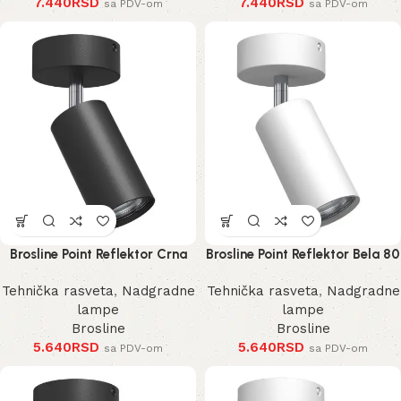
7.440
RSD
7.440
RSD
sa PDV-om
sa PDV-om
Brosline Point Reflektor Crna
Brosline Point Reflektor Bela 80
80 mm 170 mm 2286 mm
mm 170 mm 2287 mm
Tehnička rasveta
,
Nadgradne
Tehnička rasveta
,
Nadgradne
lampe
lampe
Brosline
Brosline
5.640
RSD
5.640
RSD
sa PDV-om
sa PDV-om