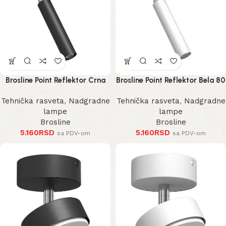
Brosline Point Reflektor Crna
Brosline Point Reflektor Bela 80
80 mm 170 mm 2281 mm
mm 170 mm 2283 mm
Tehnička rasveta
,
Nadgradne
Tehnička rasveta
,
Nadgradne
lampe
lampe
Brosline
Brosline
5.160
RSD
5.160
RSD
sa PDV-om
sa PDV-om