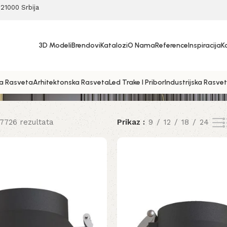
21000 Srbija
3D Modeli
Brendovi
Katalozi
O Nama
Reference
Inspiracija
K
a Rasveta
Arhitektonska Rasveta
Led Trake I Pribor
Industrijska Rasve
 7726 rezultata
Prikaz
9
12
18
24