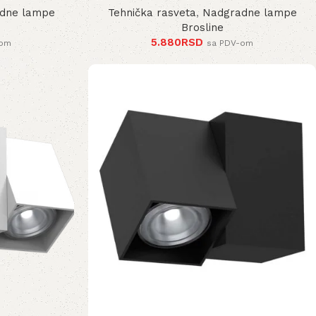
dne lampe
Tehnička rasveta
,
Nadgradne lampe
Brosline
5.880
RSD
-om
sa PDV-om