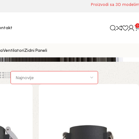
Proizvodi sa 3D modeli
0
ontakt
ta
Ventilatori
Zidni Paneli