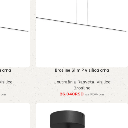
a crna
Brosline Slim P visilica crna
Visilice
Unutrašnja Rasveta
,
Visilice
Brosline
26.040
RSD
-om
sa PDV-om