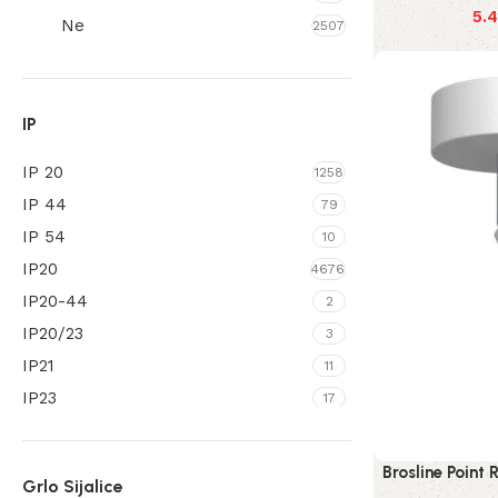
5.
Ratan
Ne
4
2507
Silikon
12
Smola
1
Staklo
IP
339
Svila
2
IP 20
1258
Tekstil
12
IP 44
79
Tivek
2
IP 54
10
Tkanina
13
IP20
4676
IP20-44
2
IP20/23
3
IP21
11
IP23
17
IP33
10
IP43/44
1
Brosline Point
Grlo Sijalice
IP44
294