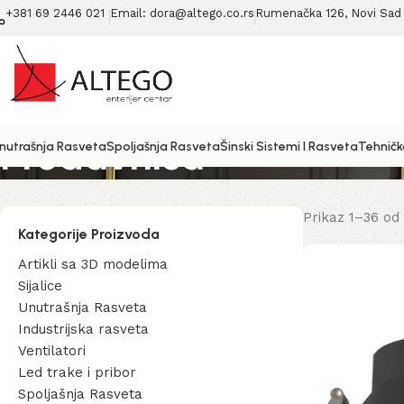
+381 69 2446 021
Email: dora@altego.co.rs
Rumenačka 126, Novi Sad 
Prodavnica
nutrašnja Rasveta
Spoljašnja Rasveta
Šinski Sistemi I Rasveta
Tehničk
Prikaz 1–36 od
Kategorije Proizvoda
Artikli sa 3D modelima
Sijalice
Unutrašnja Rasveta
Industrijska rasveta
Ventilatori
Led trake i pribor
Spoljašnja Rasveta