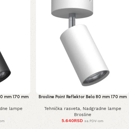
a 80 mm 170 mm
Brosline Point Reflektor Bela 80 mm 170 mm
2287 mm
dne lampe
Tehnička rasveta
,
Nadgradne lampe
Brosline
5.640
RSD
-om
sa PDV-om