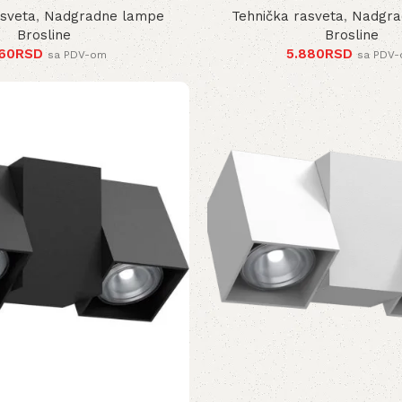
asveta
,
Nadgradne lampe
Tehnička rasveta
,
Nadgra
Brosline
Brosline
160
RSD
5.880
RSD
sa PDV-om
sa PDV