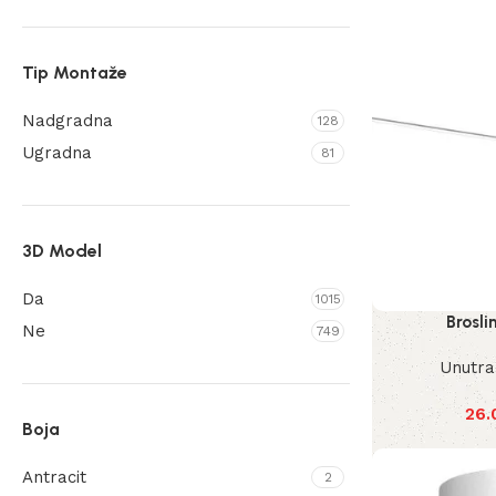
Tip Montaže
Nadgradna
128
Ugradna
81
3D Model
Da
1015
Brosli
Ne
749
Unutra
26.
Boja
Antracit
2