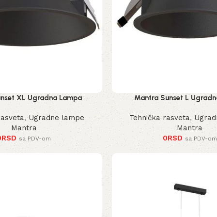
unset XL Ugradna Lampa
Mantra Sunset L Ugrad
rasveta
,
Ugradne lampe
Tehnička rasveta
,
Ugrad
Mantra
Mantra
0
RSD
0
RSD
sa PDV-om
sa PDV-om