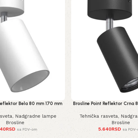
 Reflektor Bela 80 mm 170 mm
Brosline Point Reflektor Crn
2289 mm
2286 mm
asveta
,
Nadgradne lampe
Tehnička rasveta
,
Nadgra
Brosline
Brosline
440
RSD
5.640
RSD
sa PDV-om
sa PDV