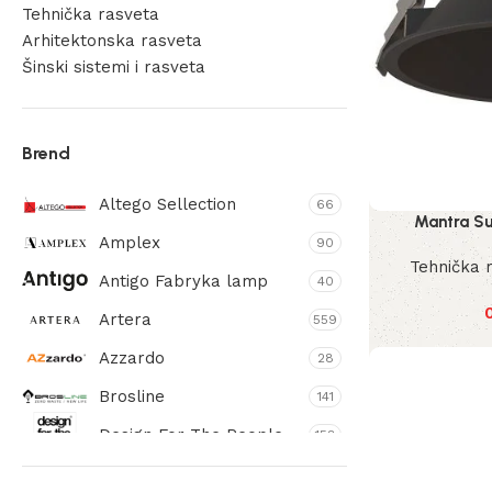
Tehnička rasveta
Arhitektonska rasveta
Šinski sistemi i rasveta
Unity
Trinity
Brend
Carriles
Altego Sellection
66
Mantra S
Amplex
90
Tehnička 
Antigo Fabryka lamp
40
Artera
559
Azzardo
28
Brosline
141
Design For The People
158
Dohar
189