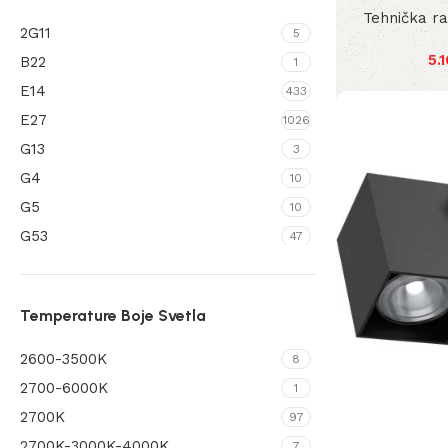
Tehnička r
IP44/43
4
2G11
5
IP54
444
5.
B22
1
IP64
4
E14
433
IP65
339
E27
1026
IP65IP20
2
G13
3
IP67
3
G4
10
G5
10
G53
47
G9
389
GU10
872
Temperature Boje Svetla
GU10 MINI
4
GX53
122
2600-3500K
8
LEDModule
615
2700-6000K
1
S14S
2
2700K
97
SolarLed
22
2700K-3000K-4000K
7