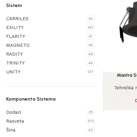
Sistem
Energetic
104
Mantra
1627
CARRILES
44
MaxLight
EXILITY
438
197
FLARITY
47
Maytoni
2112
MAGNETO
115
Nordlux
997
RADITY
49
Nova Luce
17
TRINITY
44
Redo Group
94
UNITY
137
Mantra S
Shilo
1032
Tehnička 
Komponenta Sistema
Dodaci
211
Rasveta
373
Šina
43