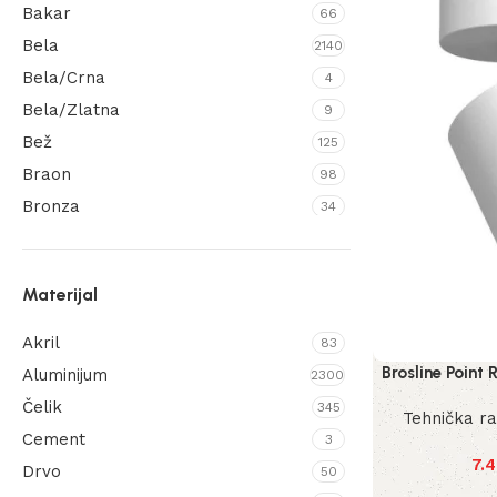
Bakar
66
Bela
2140
Bela/Crna
4
Bela/Zlatna
9
Bež
125
Braon
98
Bronza
34
Brušeni mesing
1
Crna
2752
Materijal
Crna/Bronza
2
Crna/Zlatna
24
Akril
83
Crvena
53
Brosline Point
Aluminijum
2300
Hrom
45
Čelik
345
Tehnička r
Kesten
7
Cement
3
Krem
7.
19
Drvo
50
Ljubičasta
8