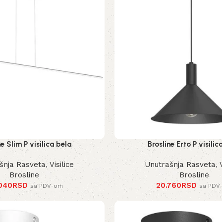
ne Slim P visilica bela
Brosline Erto P visilic
šnja Rasveta
,
Visilice
Unutrašnja Rasveta
,
Brosline
Brosline
040
RSD
20.760
RSD
sa PDV-om
sa PDV