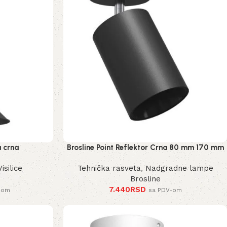
a crna
Brosline Point Reflektor Crna 80 mm 170 mm
2288 mm
Visilice
Tehnička rasveta
,
Nadgradne lampe
Brosline
7.440
RSD
-om
sa PDV-om