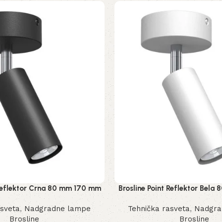
 Reflektor Crna 80 mm 170 mm
Brosline Point Reflektor Bel
2284 mm
2285 mm
asveta
,
Nadgradne lampe
Tehnička rasveta
,
Nadgra
Brosline
Brosline