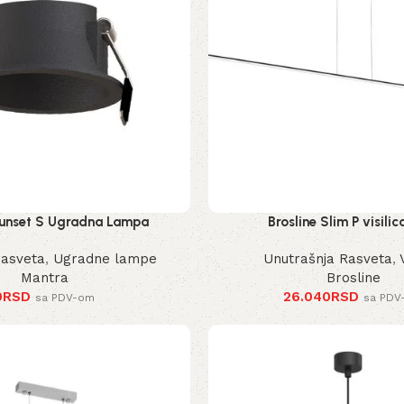
unset S Ugradna Lampa
Brosline Slim P visilic
rasveta
,
Ugradne lampe
Unutrašnja Rasveta
,
Mantra
Brosline
0
RSD
26.040
RSD
sa PDV-om
sa PDV