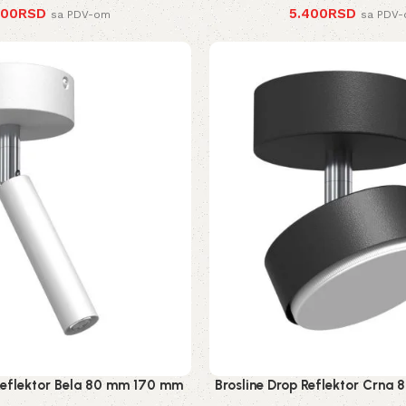
400
RSD
5.400
RSD
sa PDV-om
sa PDV
 Reflektor Bela 80 mm 170 mm
Brosline Drop Reflektor Crn
2283 mm