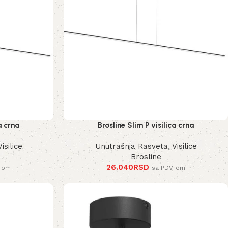
a crna
Brosline Slim P visilica crna
Visilice
Unutrašnja Rasveta
,
Visilice
Brosline
26.040
RSD
-om
sa PDV-om