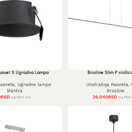
unset S Ugradna Lampa
Brosline Slim P visilic
rasveta
,
Ugradne lampe
Unutrašnja Rasveta
,
Mantra
Brosline
0
RSD
26.040
RSD
sa PDV-om
sa PDV