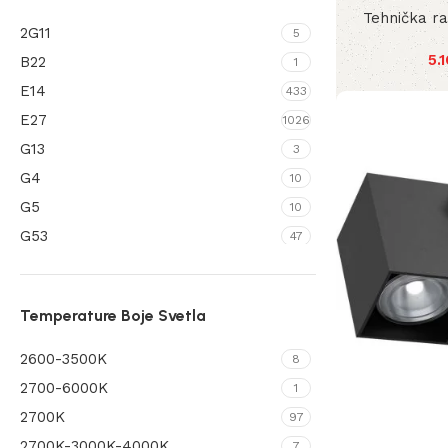
Tehnička r
IP44/43
4
2G11
5
IP54
444
5.
B22
1
IP64
4
E14
433
IP65
339
E27
1026
IP65IP20
2
G13
3
IP67
3
G4
10
G5
10
G53
47
G9
389
GU10
872
Temperature Boje Svetla
GU10 MINI
4
GX53
122
2600-3500K
8
LEDModule
615
2700-6000K
1
S14S
2
2700K
97
SolarLed
22
2700K-3000K-4000K
7