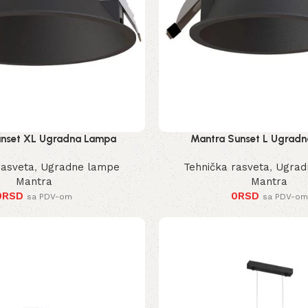
unset XL Ugradna Lampa
Mantra Sunset L Ugrad
rasveta
,
Ugradne lampe
Tehnička rasveta
,
Ugrad
Mantra
Mantra
0
RSD
0
RSD
sa PDV-om
sa PDV-om