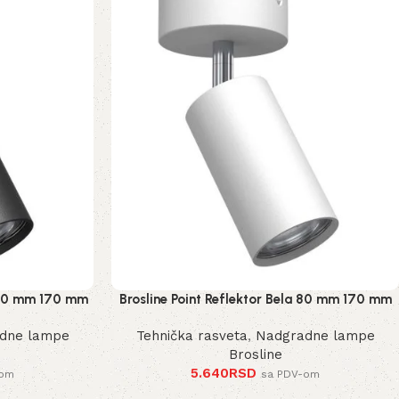
a 80 mm 170 mm
Brosline Point Reflektor Bela 80 mm 170 mm
2287 mm
dne lampe
Tehnička rasveta
,
Nadgradne lampe
Brosline
5.640
RSD
-om
sa PDV-om