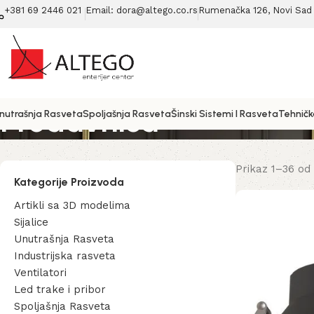
+381 69 2446 021
Email: dora@altego.co.rs
Rumenačka 126, Novi Sad 
Prodavnica
nutrašnja Rasveta
Spoljašnja Rasveta
Šinski Sistemi I Rasveta
Tehničk
Prikaz 1–36 od
Kategorije Proizvoda
Artikli sa 3D modelima
Sijalice
Unutrašnja Rasveta
Industrijska rasveta
Ventilatori
Led trake i pribor
Spoljašnja Rasveta