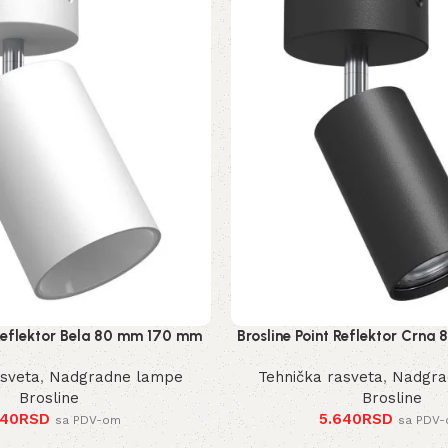
 Reflektor Bela 80 mm 170 mm
Brosline Point Reflektor Crn
2289 mm
2286 mm
asveta
,
Nadgradne lampe
Tehnička rasveta
,
Nadgra
Brosline
Brosline
440
RSD
5.640
RSD
sa PDV-om
sa PDV