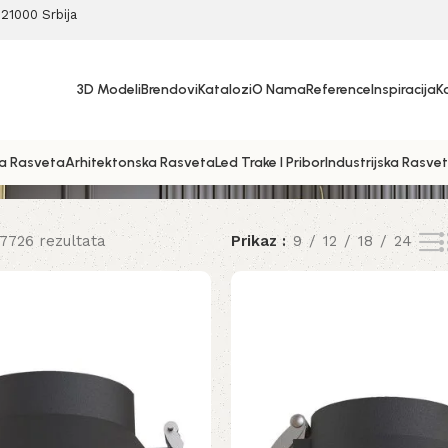
21000 Srbija
3D Modeli
Brendovi
Katalozi
O Nama
Reference
Inspiracija
K
a Rasveta
Arhitektonska Rasveta
Led Trake I Pribor
Industrijska Rasve
 7726 rezultata
Prikaz
9
12
18
24