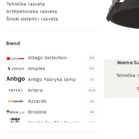
Tehnička rasveta
Arhitektonska rasveta
Šinski sistemi i rasveta
Unity
Trinity
Brend
Carriles
Altego Sellection
66
Mantra S
Amplex
90
Tehnička 
Antigo Fabryka lamp
40
Artera
559
Azzardo
28
Brosline
141
Design For The People
158
Dohar
189