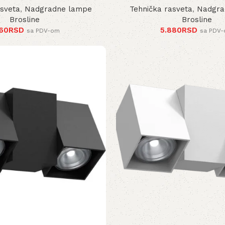
asveta
,
Nadgradne lampe
Tehnička rasveta
,
Nadgra
Brosline
Brosline
160
RSD
5.880
RSD
sa PDV-om
sa PDV