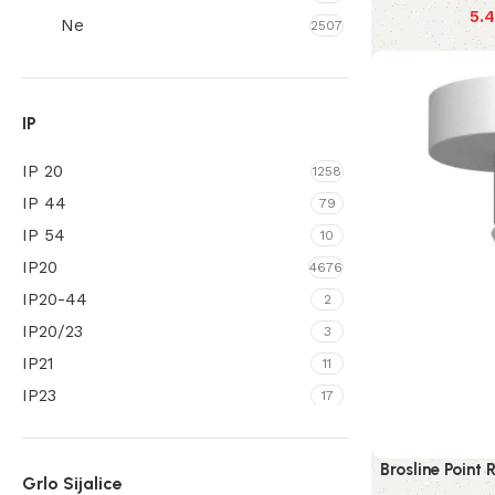
5.
Ratan
Ne
4
2507
Silikon
12
Smola
1
Staklo
IP
339
Svila
2
IP 20
1258
Tekstil
12
IP 44
79
Tivek
2
IP 54
10
Tkanina
13
IP20
4676
IP20-44
2
IP20/23
3
IP21
11
IP23
17
IP33
10
IP43/44
1
Brosline Point
Grlo Sijalice
IP44
294