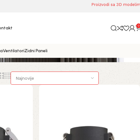
Proizvodi sa 3D modeli
0
ontakt
ta
Ventilatori
Zidni Paneli