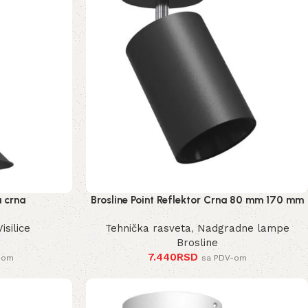
a crna
Brosline Point Reflektor Crna 80 mm 170 mm
2288 mm
Visilice
Tehnička rasveta
,
Nadgradne lampe
Brosline
7.440
RSD
-om
sa PDV-om