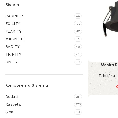
Sistem
Energetic
104
Mantra
1627
CARRILES
44
MaxLight
EXILITY
438
197
FLARITY
47
Maytoni
2112
MAGNETO
115
Nordlux
997
RADITY
49
Nova Luce
17
TRINITY
44
Redo Group
94
UNITY
137
Mantra S
Shilo
1032
Tehnička 
Komponenta Sistema
Dodaci
211
Rasveta
373
Šina
43