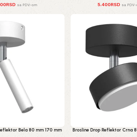
400
RSD
5.400
RSD
sa PDV-om
sa PDV
 Reflektor Bela 80 mm 170 mm
Brosline Drop Reflektor Crn
2283 mm