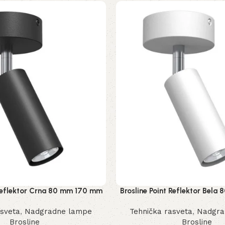
 Reflektor Crna 80 mm 170 mm
Brosline Point Reflektor Bel
2284 mm
2285 mm
asveta
,
Nadgradne lampe
Tehnička rasveta
,
Nadgra
Brosline
Brosline