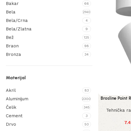
Bakar
66
Bela
2140
Bela/Crna
4
Bela/Zlatna
9
Bež
125
Braon
98
Bronza
34
Brušeni mesing
1
Crna
2752
Materijal
Crna/Bronza
2
Crna/Zlatna
24
Akril
83
Crvena
53
Brosline Point
Aluminijum
2300
Hrom
45
Čelik
345
Tehnička r
Kesten
7
Cement
3
Krem
7.
19
Drvo
50
Ljubičasta
8