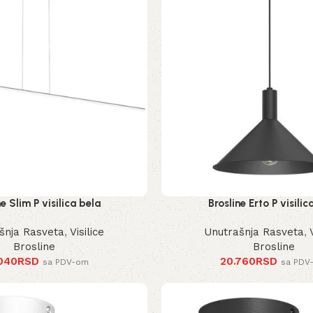
ne Slim P visilica bela
Brosline Erto P visilic
šnja Rasveta
,
Visilice
Unutrašnja Rasveta
,
Brosline
Brosline
040
RSD
20.760
RSD
sa PDV-om
sa PDV