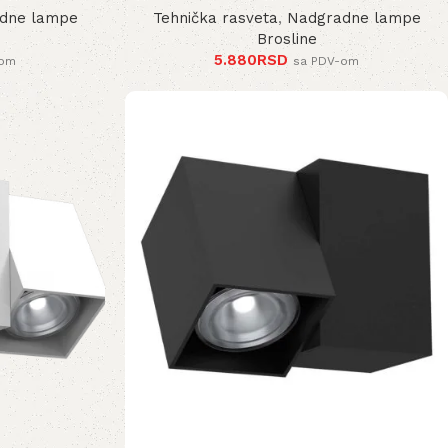
dne lampe
Tehnička rasveta
,
Nadgradne lampe
Brosline
5.880
RSD
-om
sa PDV-om