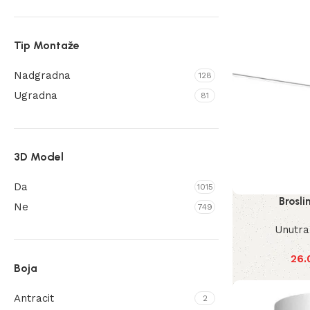
Tip Montaže
Nadgradna
128
Ugradna
81
3D Model
Da
1015
Brosli
Ne
749
Unutra
26.
Boja
Antracit
2