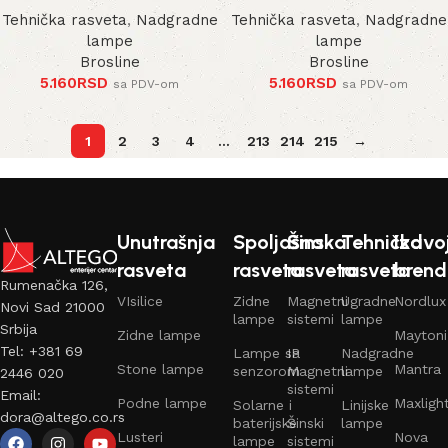
Tehnička rasveta
,
Nadgradne
Tehnička rasveta
,
Nadgradne
lampe
lampe
Brosline
Brosline
5.160
RSD
5.160
RSD
sa PDV-om
sa PDV-om
1
2
3
4
…
213
214
215
→
Unutrašnja
Spoljašna
Šinska
Tehnička
Izdvo
rasveta
rasveta
rasveta
rasveta
brend
Rumenačka 126,
VIsilice
Zidne
Magnetni
Ugradne
Nordlux
Novi Sad 21000
lampe
sistemi
lampe
Srbija
Zidne lampe
Maytoni
Tel: +381 69
Lampe sa
IP
Nadgradne
Stone lampe
Mantra
senzorom
Magnetni
lampe
2446 020
sistemi
Email:
Podne lampe
Maxligh
Solarne i
Linijske
dora@altego.co.rs
baterijske
Šinski
lampe
Lusteri
Nova
lampe
sistemi