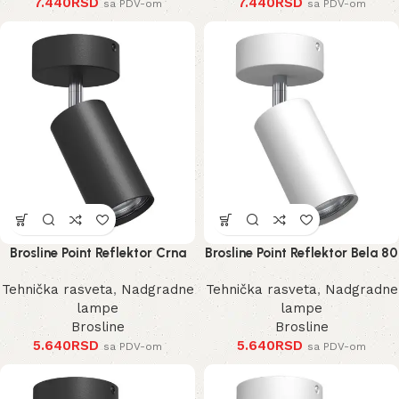
7.440
RSD
7.440
RSD
sa PDV-om
sa PDV-om
Brosline Point Reflektor Crna
Brosline Point Reflektor Bela 80
80 mm 170 mm 2286 mm
mm 170 mm 2287 mm
Tehnička rasveta
,
Nadgradne
Tehnička rasveta
,
Nadgradne
lampe
lampe
Brosline
Brosline
5.640
RSD
5.640
RSD
sa PDV-om
sa PDV-om