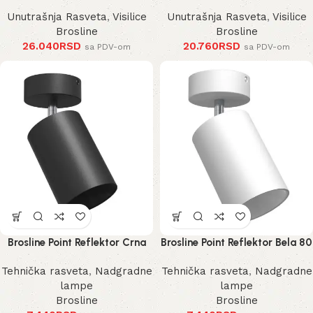
Unutrašnja Rasveta
,
Visilice
Unutrašnja Rasveta
,
Visilice
Brosline
Brosline
26.040
RSD
20.760
RSD
sa PDV-om
sa PDV-om
Brosline Point Reflektor Crna
Brosline Point Reflektor Bela 80
80 mm 170 mm 2288 mm
mm 170 mm 2289 mm
Tehnička rasveta
,
Nadgradne
Tehnička rasveta
,
Nadgradne
lampe
lampe
Brosline
Brosline