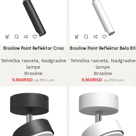
Brosline Point Reflektor Crna
Brosline Point Reflektor Bela 80
80 mm 170 mm 2281 mm
mm 170 mm 2283 mm
Tehnička rasveta
,
Nadgradne
Tehnička rasveta
,
Nadgradne
lampe
lampe
Brosline
Brosline
5.160
RSD
5.160
RSD
sa PDV-om
sa PDV-om