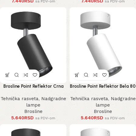
7.440
RSD
7.440
RSD
sa PDV-om
sa PDV-om
Brosline Point Reflektor Crna
Brosline Point Reflektor Bela 80
80 mm 170 mm 2286 mm
mm 170 mm 2287 mm
Tehnička rasveta
,
Nadgradne
Tehnička rasveta
,
Nadgradne
lampe
lampe
Brosline
Brosline
5.640
RSD
5.640
RSD
sa PDV-om
sa PDV-om