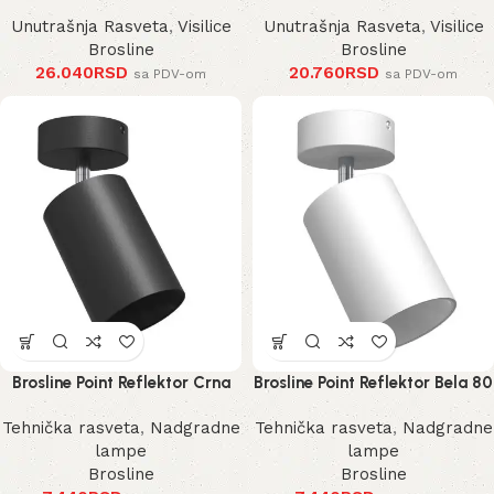
Unutrašnja Rasveta
,
Visilice
Unutrašnja Rasveta
,
Visilice
Brosline
Brosline
26.040
RSD
20.760
RSD
sa PDV-om
sa PDV-om
Brosline Point Reflektor Crna
Brosline Point Reflektor Bela 80
80 mm 170 mm 2288 mm
mm 170 mm 2289 mm
Tehnička rasveta
,
Nadgradne
Tehnička rasveta
,
Nadgradne
lampe
lampe
Brosline
Brosline