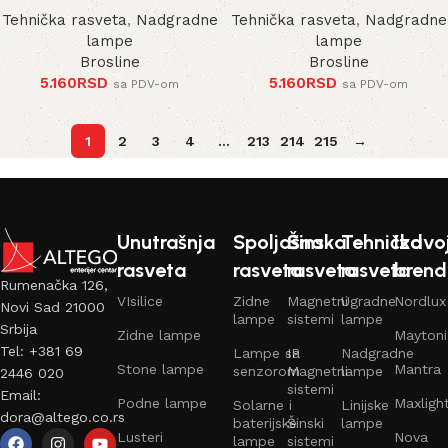
Tehnička rasveta
,
Nadgradne
Tehnička rasveta
,
Nadgradne
lampe
lampe
Brosline
Brosline
5.160
RSD
5.160
RSD
sa PDV-om
sa PDV-om
1
2
3
4
…
213
214
215
→
Unutrašnja
Spoljašna
Šinska
Tehnička
Izdvo
rasveta
rasveta
rasveta
rasveta
brend
Rumenačka 126,
VIsilice
Zidne
Magnetni
Ugradne
Nordlux
Novi Sad 21000
lampe
sistemi
lampe
Srbija
Zidne lampe
Maytoni
Tel: +381 69
Lampe sa
IP
Nadgradne
Stone lampe
Mantra
senzorom
Magnetni
lampe
2446 020
sistemi
Email:
Podne lampe
Maxligh
Solarne i
Linijske
dora@altego.co.rs
baterijske
Šinski
lampe
Lusteri
Nova
lampe
sistemi