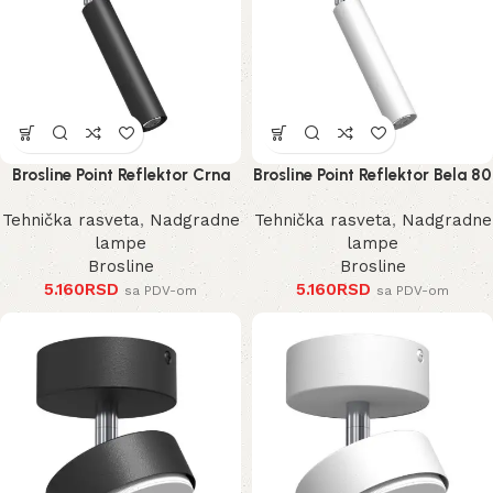
Brosline Point Reflektor Crna
Brosline Point Reflektor Bela 80
80 mm 170 mm 2281 mm
mm 170 mm 2283 mm
Tehnička rasveta
,
Nadgradne
Tehnička rasveta
,
Nadgradne
lampe
lampe
Brosline
Brosline
5.160
RSD
5.160
RSD
sa PDV-om
sa PDV-om