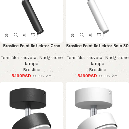
Brosline Point Reflektor Crna
Brosline Point Reflektor Bela 80
80 mm 170 mm 2281 mm
mm 170 mm 2283 mm
Tehnička rasveta
,
Nadgradne
Tehnička rasveta
,
Nadgradne
lampe
lampe
Brosline
Brosline
5.160
RSD
5.160
RSD
sa PDV-om
sa PDV-om