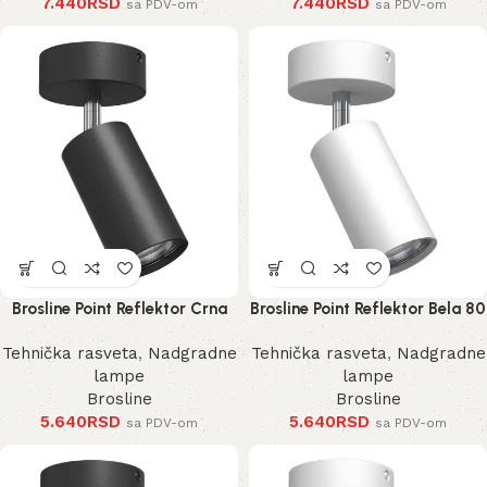
7.440
RSD
7.440
RSD
sa PDV-om
sa PDV-om
Brosline Point Reflektor Crna
Brosline Point Reflektor Bela 80
80 mm 170 mm 2286 mm
mm 170 mm 2287 mm
Tehnička rasveta
,
Nadgradne
Tehnička rasveta
,
Nadgradne
lampe
lampe
Brosline
Brosline
5.640
RSD
5.640
RSD
sa PDV-om
sa PDV-om