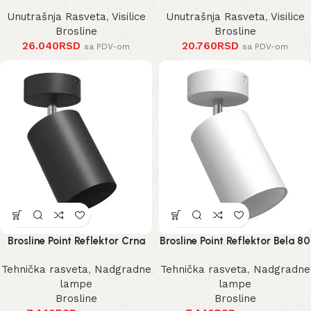
Unutrašnja Rasveta
,
Visilice
Unutrašnja Rasveta
,
Visilice
Brosline
Brosline
26.040
RSD
20.760
RSD
sa PDV-om
sa PDV-om
Brosline Point Reflektor Crna
Brosline Point Reflektor Bela 80
80 mm 170 mm 2288 mm
mm 170 mm 2289 mm
Tehnička rasveta
,
Nadgradne
Tehnička rasveta
,
Nadgradne
lampe
lampe
Brosline
Brosline