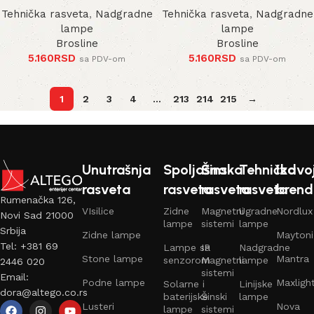
Tehnička rasveta
,
Nadgradne
Tehnička rasveta
,
Nadgradne
lampe
lampe
Brosline
Brosline
5.160
RSD
5.160
RSD
sa PDV-om
sa PDV-om
1
2
3
4
…
213
214
215
→
Unutrašnja
Spoljašna
Šinska
Tehnička
Izdvo
rasveta
rasveta
rasveta
rasveta
brend
Rumenačka 126,
VIsilice
Zidne
Magnetni
Ugradne
Nordlux
Novi Sad 21000
lampe
sistemi
lampe
Srbija
Zidne lampe
Maytoni
Tel: +381 69
Lampe sa
IP
Nadgradne
Stone lampe
Mantra
senzorom
Magnetni
lampe
2446 020
sistemi
Email:
Podne lampe
Maxligh
Solarne i
Linijske
dora@altego.co.rs
baterijske
Šinski
lampe
Lusteri
Nova
lampe
sistemi