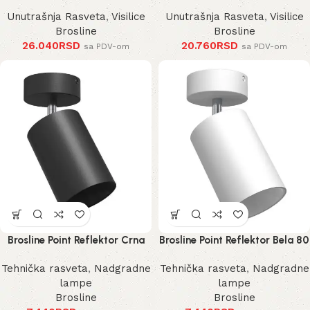
Unutrašnja Rasveta
,
Visilice
Unutrašnja Rasveta
,
Visilice
Brosline
Brosline
26.040
RSD
20.760
RSD
sa PDV-om
sa PDV-om
Brosline Point Reflektor Crna
Brosline Point Reflektor Bela 80
80 mm 170 mm 2288 mm
mm 170 mm 2289 mm
Tehnička rasveta
,
Nadgradne
Tehnička rasveta
,
Nadgradne
lampe
lampe
Brosline
Brosline