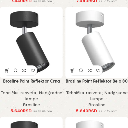
7.440
RSD
7.440
RSD
sa PDV-om
sa PDV-om
Brosline Point Reflektor Crna
Brosline Point Reflektor Bela 80
80 mm 170 mm 2286 mm
mm 170 mm 2287 mm
Tehnička rasveta
,
Nadgradne
Tehnička rasveta
,
Nadgradne
lampe
lampe
Brosline
Brosline
5.640
RSD
5.640
RSD
sa PDV-om
sa PDV-om