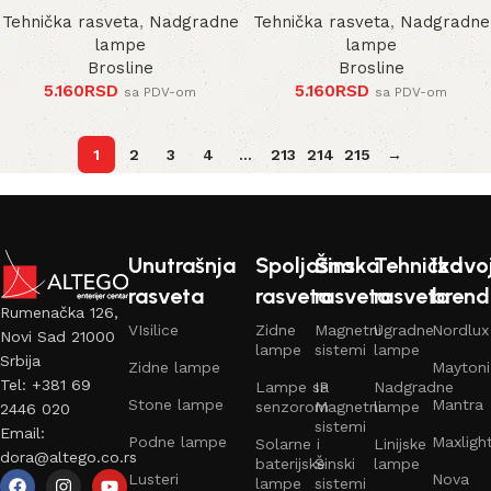
Tehnička rasveta
,
Nadgradne
Tehnička rasveta
,
Nadgradne
lampe
lampe
Brosline
Brosline
5.160
RSD
5.160
RSD
sa PDV-om
sa PDV-om
1
2
3
4
…
213
214
215
→
Unutrašnja
Spoljašna
Šinska
Tehnička
Izdvo
rasveta
rasveta
rasveta
rasveta
brend
Rumenačka 126,
VIsilice
Zidne
Magnetni
Ugradne
Nordlux
Novi Sad 21000
lampe
sistemi
lampe
Srbija
Zidne lampe
Maytoni
Tel: +381 69
Lampe sa
IP
Nadgradne
Stone lampe
Mantra
senzorom
Magnetni
lampe
2446 020
sistemi
Email:
Podne lampe
Maxligh
Solarne i
Linijske
dora@altego.co.rs
baterijske
Šinski
lampe
Lusteri
Nova
lampe
sistemi