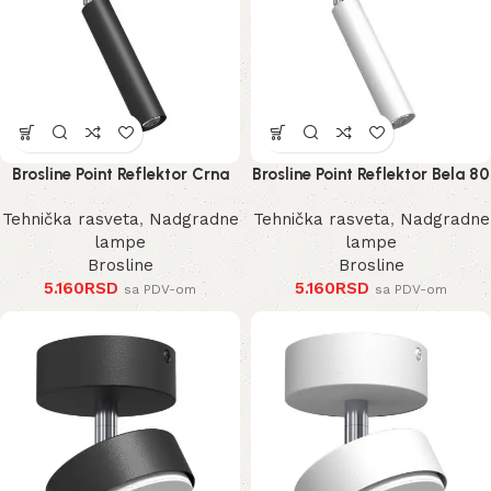
Brosline Point Reflektor Crna
Brosline Point Reflektor Bela 80
80 mm 170 mm 2281 mm
mm 170 mm 2283 mm
Tehnička rasveta
,
Nadgradne
Tehnička rasveta
,
Nadgradne
lampe
lampe
Brosline
Brosline
5.160
RSD
5.160
RSD
sa PDV-om
sa PDV-om