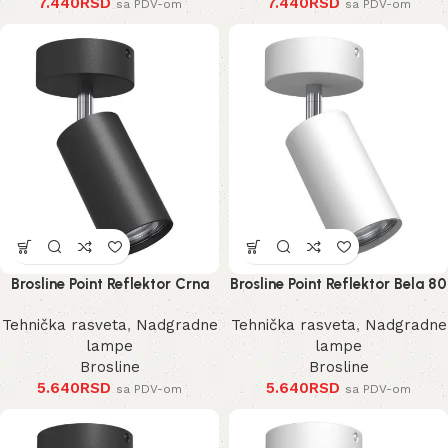
7.440
RSD
7.440
RSD
sa PDV-om
sa PDV-om
Brosline Point Reflektor Crna
Brosline Point Reflektor Bela 80
80 mm 170 mm 2286 mm
mm 170 mm 2287 mm
Tehnička rasveta
,
Nadgradne
Tehnička rasveta
,
Nadgradne
lampe
lampe
Brosline
Brosline
5.640
RSD
5.640
RSD
sa PDV-om
sa PDV-om