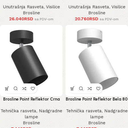
Unutrašnja Rasveta
,
Visilice
Unutrašnja Rasveta
,
Visilice
Brosline
Brosline
26.040
RSD
20.760
RSD
sa PDV-om
sa PDV-om
Brosline Point Reflektor Crna
Brosline Point Reflektor Bela 80
80 mm 170 mm 2288 mm
mm 170 mm 2289 mm
Tehnička rasveta
,
Nadgradne
Tehnička rasveta
,
Nadgradne
lampe
lampe
Brosline
Brosline