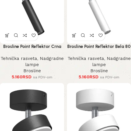
Brosline Point Reflektor Crna
Brosline Point Reflektor Bela 80
80 mm 170 mm 2281 mm
mm 170 mm 2283 mm
Tehnička rasveta
,
Nadgradne
Tehnička rasveta
,
Nadgradne
lampe
lampe
Brosline
Brosline
5.160
RSD
5.160
RSD
sa PDV-om
sa PDV-om