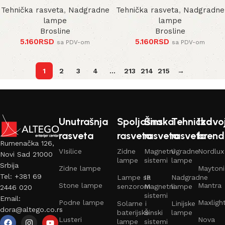
Tehnička rasveta
,
Nadgradne
Tehnička rasveta
,
Nadgradne
lampe
lampe
Brosline
Brosline
5.160
RSD
5.160
RSD
sa PDV-om
sa PDV-om
1
2
3
4
…
213
214
215
→
Unutrašnja
Spoljašna
Šinska
Tehnička
Izdvo
rasveta
rasveta
rasveta
rasveta
brend
Rumenačka 126,
VIsilice
Zidne
Magnetni
Ugradne
Nordlux
Novi Sad 21000
lampe
sistemi
lampe
Srbija
Zidne lampe
Maytoni
Tel: +381 69
Lampe sa
IP
Nadgradne
Stone lampe
Mantra
senzorom
Magnetni
lampe
2446 020
sistemi
Email:
Podne lampe
Maxligh
Solarne i
Linijske
dora@altego.co.rs
baterijske
Šinski
lampe
Lusteri
Nova
lampe
sistemi