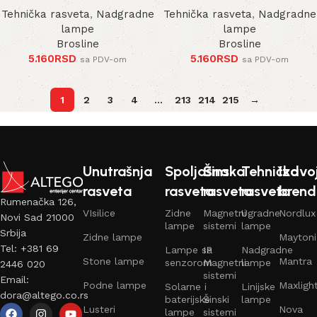
Tehnička rasveta
,
Nadgradne
Tehnička rasveta
,
Nadgradne
lampe
lampe
Brosline
Brosline
5.160
RSD
5.160
RSD
sa PDV-om
sa PDV-om
1
2
3
4
…
213
214
215
→
Unutrašnja
Spoljašna
Šinska
Tehnička
Izdvo
rasveta
rasveta
rasveta
rasveta
brend
Rumenačka 126,
VIsilice
Zidne
Magnetni
Ugradne
Nordlux
Novi Sad 21000
lampe
sistemi
lampe
Srbija
Zidne lampe
Maytoni
Tel: +381 69
Lampe sa
IP
Nadgradne
Stone lampe
Mantra
senzorom
Magnetni
lampe
2446 020
sistemi
Email:
Podne lampe
Maxligh
Solarne i
Linijske
dora@altego.co.rs
baterijske
Šinski
lampe
Lusteri
Nova
lampe
sistemi