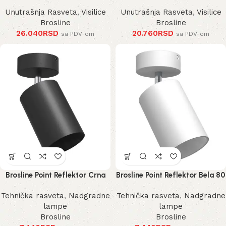
Unutrašnja Rasveta
,
Visilice
Unutrašnja Rasveta
,
Visilice
Brosline
Brosline
26.040
RSD
20.760
RSD
sa PDV-om
sa PDV-om
Brosline Point Reflektor Crna
Brosline Point Reflektor Bela 80
80 mm 170 mm 2288 mm
mm 170 mm 2289 mm
Tehnička rasveta
,
Nadgradne
Tehnička rasveta
,
Nadgradne
lampe
lampe
Brosline
Brosline