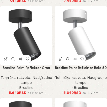
7.440
RSD
7.440
RSD
sa PDV-om
sa PDV-om
Brosline Point Reflektor Crna
Brosline Point Reflektor Bela 80
80 mm 170 mm 2286 mm
mm 170 mm 2287 mm
Tehnička rasveta
,
Nadgradne
Tehnička rasveta
,
Nadgradne
lampe
lampe
Brosline
Brosline
5.640
RSD
5.640
RSD
sa PDV-om
sa PDV-om