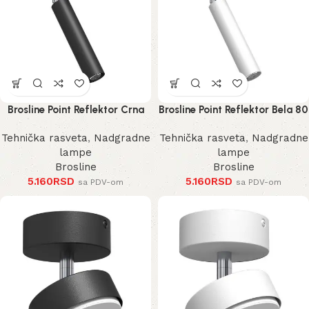
Brosline Point Reflektor Crna
Brosline Point Reflektor Bela 80
80 mm 170 mm 2281 mm
mm 170 mm 2283 mm
Tehnička rasveta
,
Nadgradne
Tehnička rasveta
,
Nadgradne
lampe
lampe
Brosline
Brosline
5.160
RSD
5.160
RSD
sa PDV-om
sa PDV-om