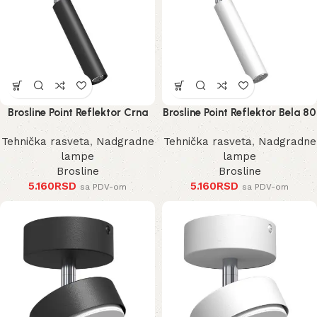
Brosline Point Reflektor Crna
Brosline Point Reflektor Bela 80
80 mm 170 mm 2281 mm
mm 170 mm 2283 mm
Tehnička rasveta
,
Nadgradne
Tehnička rasveta
,
Nadgradne
lampe
lampe
Brosline
Brosline
5.160
RSD
5.160
RSD
sa PDV-om
sa PDV-om