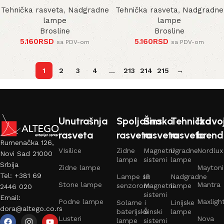
Tehnička rasveta
,
Nadgradne
Tehnička rasveta
,
Nadgradne
lampe
lampe
Brosline
Brosline
5.160
RSD
5.160
RSD
sa PDV-om
sa PDV-om
1
2
3
4
…
213
214
215
→
Unutrašnja
Spoljašna
Šinska
Tehnička
Izdvo
rasveta
rasveta
rasveta
rasveta
brend
Rumenačka 126,
VIsilice
Zidne
Magnetni
Ugradne
Nordlux
Novi Sad 21000
lampe
sistemi
lampe
Srbija
Zidne lampe
Maytoni
Tel: +381 69
Lampe sa
IP
Nadgradne
Stone lampe
Mantra
senzorom
Magnetni
lampe
2446 020
sistemi
Email:
Podne lampe
Maxligh
Solarne i
Linijske
dora@altego.co.rs
baterijske
Šinski
lampe
Lusteri
Nova
lampe
sistemi