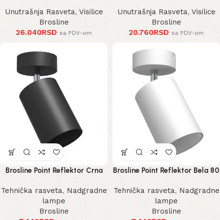
Unutrašnja Rasveta
,
Visilice
Unutrašnja Rasveta
,
Visilice
Brosline
Brosline
26.040
RSD
20.760
RSD
sa PDV-om
sa PDV-om
Brosline Point Reflektor Crna
Brosline Point Reflektor Bela 80
80 mm 170 mm 2288 mm
mm 170 mm 2289 mm
Tehnička rasveta
,
Nadgradne
Tehnička rasveta
,
Nadgradne
lampe
lampe
Brosline
Brosline