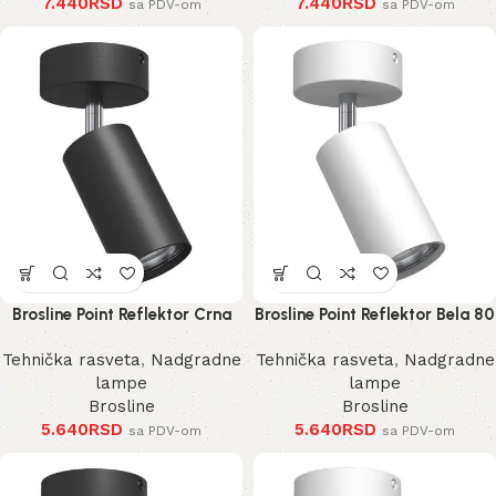
7.440
RSD
7.440
RSD
sa PDV-om
sa PDV-om
Brosline Point Reflektor Crna
Brosline Point Reflektor Bela 80
80 mm 170 mm 2286 mm
mm 170 mm 2287 mm
Tehnička rasveta
,
Nadgradne
Tehnička rasveta
,
Nadgradne
lampe
lampe
Brosline
Brosline
5.640
RSD
5.640
RSD
sa PDV-om
sa PDV-om