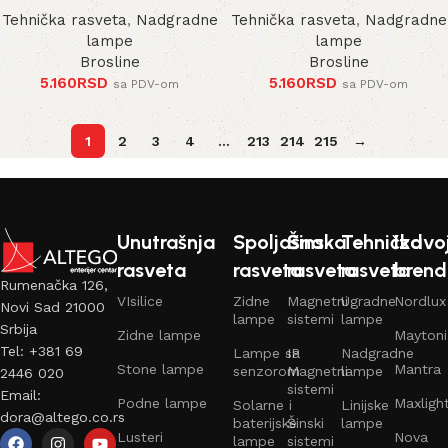
Tehnička rasveta
,
Nadgradne
Tehnička rasveta
,
Nadgradne
lampe
lampe
Brosline
Brosline
5.160
RSD
5.160
RSD
sa PDV-om
sa PDV-om
1
2
3
4
…
213
214
215
→
Unutrašnja
Spoljašna
Šinska
Tehnička
Izdvo
rasveta
rasveta
rasveta
rasveta
brend
Rumenačka 126,
VIsilice
Zidne
Magnetni
Ugradne
Nordlux
Novi Sad 21000
lampe
sistemi
lampe
Srbija
Zidne lampe
Maytoni
Tel: +381 69
Lampe sa
IP
Nadgradne
Stone lampe
Mantra
senzorom
Magnetni
lampe
2446 020
sistemi
Email:
Podne lampe
Maxligh
Solarne i
Linijske
dora@altego.co.rs
baterijske
Šinski
lampe
Lusteri
Nova
lampe
sistemi