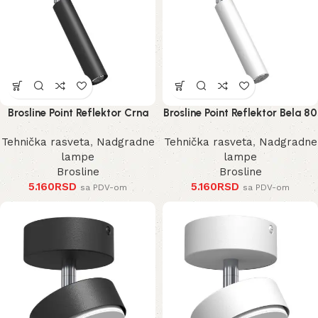
Brosline Point Reflektor Crna
Brosline Point Reflektor Bela 80
80 mm 170 mm 2281 mm
mm 170 mm 2283 mm
Tehnička rasveta
,
Nadgradne
Tehnička rasveta
,
Nadgradne
lampe
lampe
Brosline
Brosline
5.160
RSD
5.160
RSD
sa PDV-om
sa PDV-om