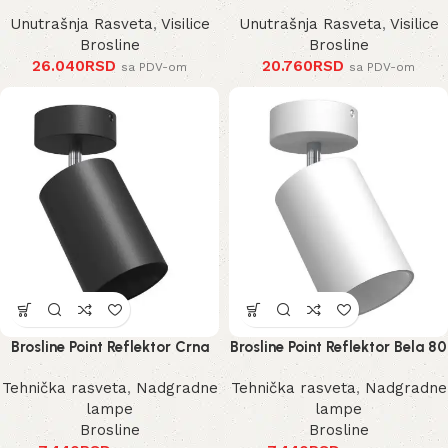
Unutrašnja Rasveta
,
Visilice
Unutrašnja Rasveta
,
Visilice
Brosline
Brosline
26.040
RSD
20.760
RSD
sa PDV-om
sa PDV-om
Brosline Point Reflektor Crna
Brosline Point Reflektor Bela 80
80 mm 170 mm 2288 mm
mm 170 mm 2289 mm
Tehnička rasveta
,
Nadgradne
Tehnička rasveta
,
Nadgradne
lampe
lampe
Brosline
Brosline