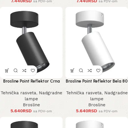
7.440
RSD
7.440
RSD
sa PDV-om
sa PDV-om
Brosline Point Reflektor Crna
Brosline Point Reflektor Bela 80
80 mm 170 mm 2286 mm
mm 170 mm 2287 mm
Tehnička rasveta
,
Nadgradne
Tehnička rasveta
,
Nadgradne
lampe
lampe
Brosline
Brosline
5.640
RSD
5.640
RSD
sa PDV-om
sa PDV-om