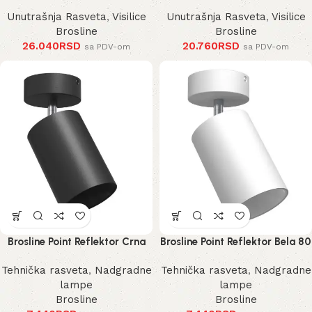
Unutrašnja Rasveta
,
Visilice
Unutrašnja Rasveta
,
Visilice
Brosline
Brosline
26.040
RSD
20.760
RSD
sa PDV-om
sa PDV-om
Brosline Point Reflektor Crna
Brosline Point Reflektor Bela 80
80 mm 170 mm 2288 mm
mm 170 mm 2289 mm
Tehnička rasveta
,
Nadgradne
Tehnička rasveta
,
Nadgradne
lampe
lampe
Brosline
Brosline