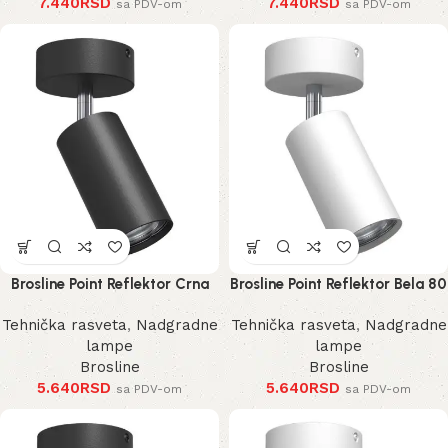
7.440
RSD
7.440
RSD
sa PDV-om
sa PDV-om
Brosline Point Reflektor Crna
Brosline Point Reflektor Bela 80
80 mm 170 mm 2286 mm
mm 170 mm 2287 mm
Tehnička rasveta
,
Nadgradne
Tehnička rasveta
,
Nadgradne
lampe
lampe
Brosline
Brosline
5.640
RSD
5.640
RSD
sa PDV-om
sa PDV-om