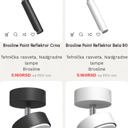
Brosline Point Reflektor Crna
Brosline Point Reflektor Bela 80
80 mm 170 mm 2281 mm
mm 170 mm 2283 mm
Tehnička rasveta
,
Nadgradne
Tehnička rasveta
,
Nadgradne
lampe
lampe
Brosline
Brosline
5.160
RSD
5.160
RSD
sa PDV-om
sa PDV-om