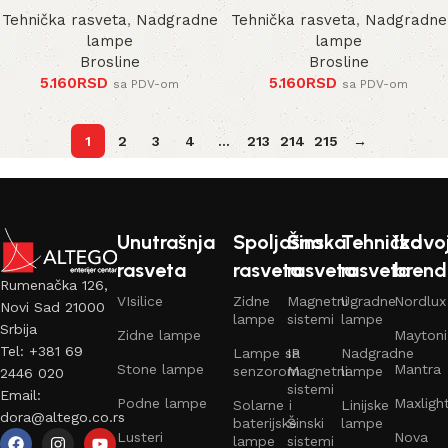
Tehnička rasveta
,
Nadgradne
Tehnička rasveta
,
Nadgradne
lampe
lampe
Brosline
Brosline
5.160
RSD
5.160
RSD
sa PDV-om
sa PDV-om
1
2
3
4
…
213
214
215
→
Unutrašnja
Spoljašna
Šinska
Tehnička
Izdvo
rasveta
rasveta
rasveta
rasveta
brend
Rumenačka 126,
VIsilice
Zidne
Magnetni
Ugradne
Nordlux
Novi Sad 21000
lampe
sistemi
lampe
Srbija
Zidne lampe
Maytoni
Tel: +381 69
Lampe sa
IP
Nadgradne
Stone lampe
Mantra
senzorom
Magnetni
lampe
2446 020
sistemi
Email:
Podne lampe
Maxligh
Solarne i
Linijske
dora@altego.co.rs
baterijske
Šinski
lampe
Lusteri
Nova
lampe
sistemi