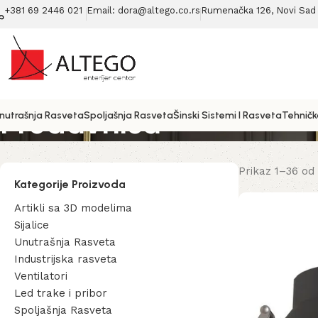
+381 69 2446 021
Email: dora@altego.co.rs
Rumenačka 126, Novi Sad 
Prodavnica
nutrašnja Rasveta
Spoljašnja Rasveta
Šinski Sistemi I Rasveta
Tehničk
Prikaz 1–36 od
Kategorije Proizvoda
Artikli sa 3D modelima
Sijalice
Unutrašnja Rasveta
Industrijska rasveta
Ventilatori
Led trake i pribor
Spoljašnja Rasveta