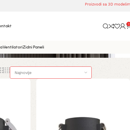
Proizvodi sa 3D modeli
0
ontakt
ta
Ventilatori
Zidni Paneli