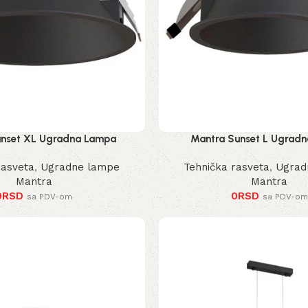
unset XL Ugradna Lampa
Mantra Sunset L Ugrad
rasveta
,
Ugradne lampe
Tehnička rasveta
,
Ugrad
Mantra
Mantra
0
RSD
0
RSD
sa PDV-om
sa PDV-om