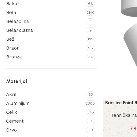
Bakar
66
Bela
2140
Bela/Crna
4
Bela/Zlatna
9
Bež
125
Braon
98
Bronza
34
Brušeni mesing
1
Crna
2752
Materijal
Crna/Bronza
2
Crna/Zlatna
24
Akril
83
Crvena
53
Brosline Point
Aluminijum
2300
Hrom
45
Čelik
345
Tehnička r
Kesten
7
Cement
3
Krem
7.
19
Drvo
50
Ljubičasta
8