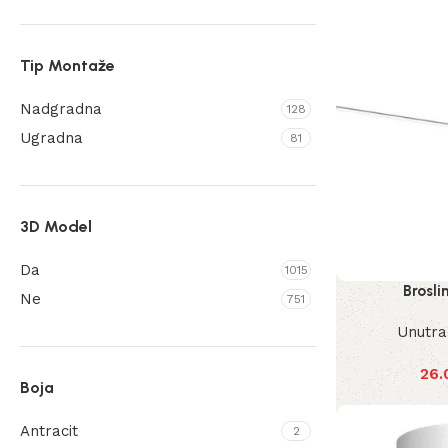
Tip Montaže
Nadgradna
128
Ugradna
81
3D Model
Da
1015
Brosli
Ne
751
Unutra
26.
Boja
Antracit
2