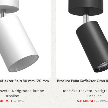
 Reflektor Bela 80 mm 170 mm
Brosline Point Reflektor Crn
2289 mm
2286 mm
asveta
,
Nadgradne lampe
Tehnička rasveta
,
Nadgra
Brosline
Brosline
440
RSD
5.640
RSD
sa PDV-om
sa PDV