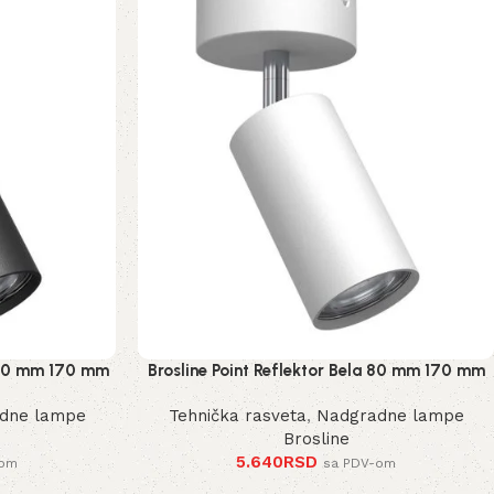
a 80 mm 170 mm
Brosline Point Reflektor Bela 80 mm 170 mm
2287 mm
dne lampe
Tehnička rasveta
,
Nadgradne lampe
Brosline
5.640
RSD
-om
sa PDV-om