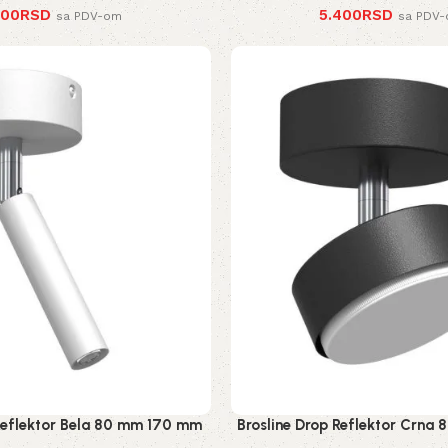
400
RSD
5.400
RSD
sa PDV-om
sa PDV
 Reflektor Bela 80 mm 170 mm
Brosline Drop Reflektor Crn
2283 mm