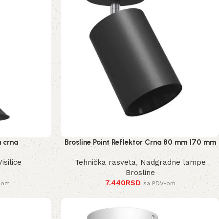
a crna
Brosline Point Reflektor Crna 80 mm 170 mm
2288 mm
Visilice
Tehnička rasveta
,
Nadgradne lampe
Brosline
7.440
RSD
-om
sa PDV-om