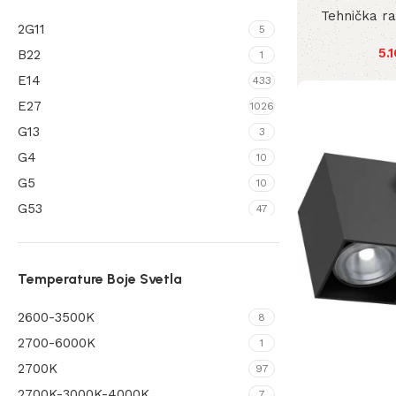
Tehnička r
IP44/43
4
2G11
5
IP54
444
5.
B22
1
IP64
4
E14
433
IP65
339
E27
1026
IP65IP20
2
G13
3
IP67
3
G4
10
G5
10
G53
47
G9
389
GU10
872
Temperature Boje Svetla
GU10 MINI
4
GX53
122
2600-3500K
8
LEDModule
615
2700-6000K
1
S14S
2
2700K
97
SolarLed
22
2700K-3000K-4000K
7