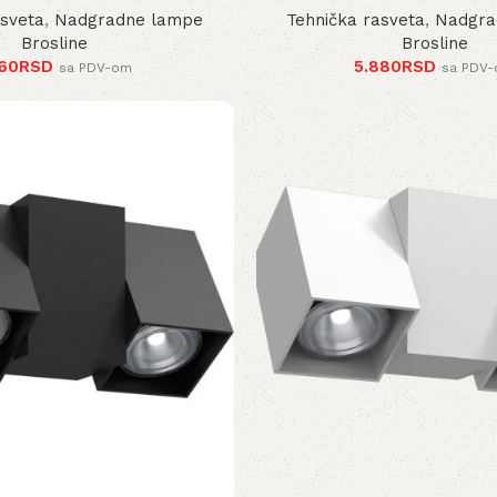
asveta
,
Nadgradne lampe
Tehnička rasveta
,
Nadgra
Brosline
Brosline
160
RSD
5.880
RSD
sa PDV-om
sa PDV