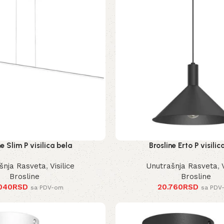
ne Slim P visilica bela
Brosline Erto P visilic
šnja Rasveta
,
Visilice
Unutrašnja Rasveta
,
Brosline
Brosline
040
RSD
20.760
RSD
sa PDV-om
sa PDV