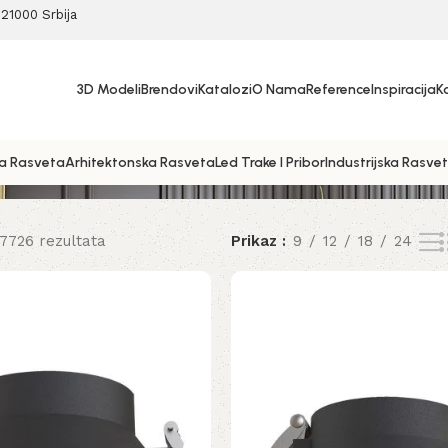
21000 Srbija
3D Modeli
Brendovi
Katalozi
O Nama
Reference
Inspiracija
K
a Rasveta
Arhitektonska Rasveta
Led Trake I Pribor
Industrijska Rasve
 7726 rezultata
Prikaz
9
12
18
24