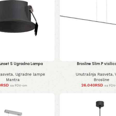
unset S Ugradna Lampa
Brosline Slim P visilic
rasveta
,
Ugradne lampe
Unutrašnja Rasveta
,
Mantra
Brosline
0
RSD
26.040
RSD
sa PDV-om
sa PDV