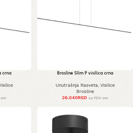
a crna
Brosline Slim P visilica crna
Visilice
Unutrašnja Rasveta
,
Visilice
Brosline
26.040
RSD
-om
sa PDV-om