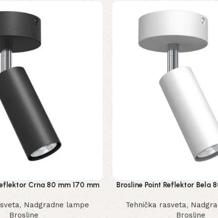
 Reflektor Crna 80 mm 170 mm
Brosline Point Reflektor Bel
2284 mm
2285 mm
asveta
,
Nadgradne lampe
Tehnička rasveta
,
Nadgra
Brosline
Brosline