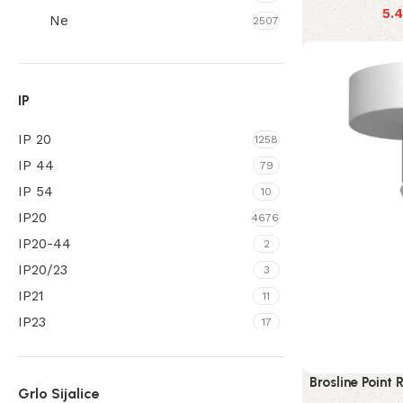
5.
Ratan
Ne
4
2507
Silikon
12
Smola
1
Staklo
IP
339
Svila
2
IP 20
1258
Tekstil
12
IP 44
79
Tivek
2
IP 54
10
Tkanina
13
IP20
4676
IP20-44
2
IP20/23
3
IP21
11
IP23
17
IP33
10
IP43/44
1
Brosline Point
Grlo Sijalice
IP44
294