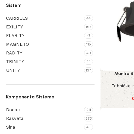
Sistem
Energetic
104
Mantra
1627
CARRILES
44
MaxLight
EXILITY
438
197
FLARITY
47
Maytoni
2112
MAGNETO
115
Nordlux
997
RADITY
49
Nova Luce
17
TRINITY
44
Redo Group
94
UNITY
137
Mantra S
Shilo
1032
Tehnička 
Komponenta Sistema
Dodaci
211
Rasveta
373
Šina
43