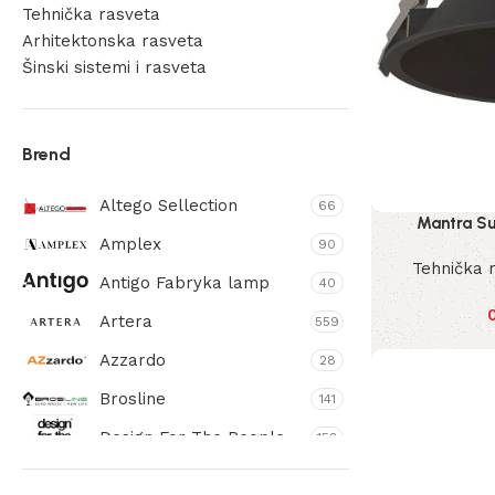
Tehnička rasveta
Arhitektonska rasveta
Šinski sistemi i rasveta
Unity
Trinity
Brend
Carriles
Altego Sellection
66
Mantra S
Amplex
90
Tehnička 
Antigo Fabryka lamp
40
Artera
559
Azzardo
28
Brosline
141
Design For The People
158
Dohar
189